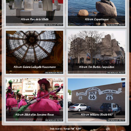
Album
Parc de la Villette
Album
Copenhague
Album
Galerie Lafayette Haussmann
Album
Tim Burton, l'exposition
Album
Stitch et les Sorcières Roses
Album
Williams (Route 66)
©
Droits réservés Romain Petit
RJBP