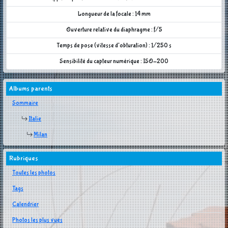
Longueur de la focale : 14 mm
Ouverture relative du diaphragme : f/5
Temps de pose (vitesse d'obturation) : 1/250 s
Sensibilité du capteur numérique : ISO-200
Albums parents
Sommaire
Italie
Milan
Rubriques
Toutes les photos
Tags
Calendrier
Photos les plus vues