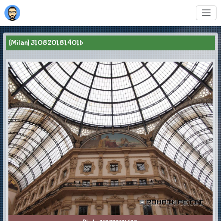
[Milan] 310820181401b