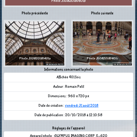
Photo
310820181401b
Photo précédente
Photo suivante
Photo
310820181401a
Photo
310820181401c
Informations concernant la photo
Affichée 401 fois
Auteur : Romain Petit
Dimensions : 960 x 720 px
Date de création :
vendredi 31 août 2018
Date de publication : 20/10/2018 à 12:10:58
Réglages de l'appareil
Appareil photo : OLYMPUS IMAGING CORP. E-620