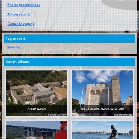
Photos géolocalisées
Albums récents
Carnet de voyage
Tag associé
favorites
Autres albums
Album
Gordes
Album
Saintes-Maries-de-la-Mer