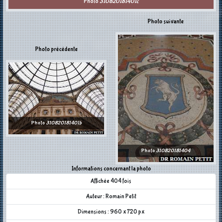
Photo
310820181401c
Photo suivante
Photo précédente
Photo
310820181401b
Photo
310820181404
Informations concernant la photo
Affichée 404 fois
Auteur : Romain Petit
Dimensions : 960 x 720 px