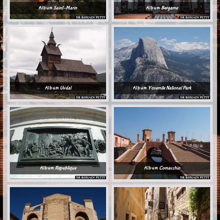
Album
Saint-Marin
Album
Bergame
Album
Uvdal
Album
Yosemite National Park
Album
République
Album
Comacchio