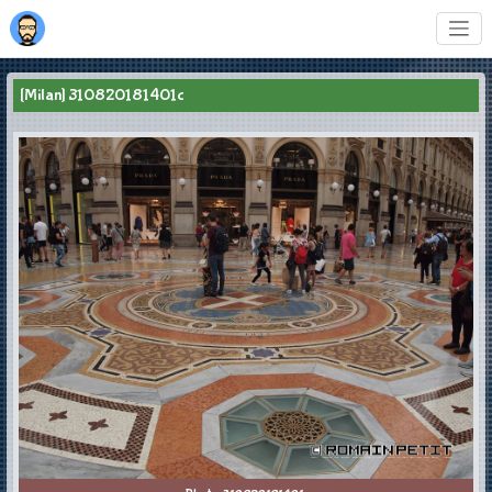
[Milan] 310820181401c