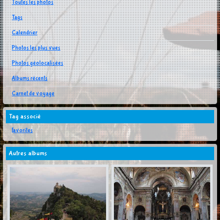
Toutes les photos
Tags
Calendrier
Photos les plus vues
Photos géolocalisées
Albums récents
Carnet de voyage
Tag associé
favorites
Autres albums