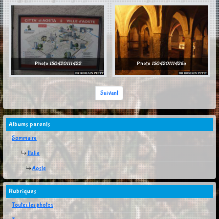
Photo
150420111422
Photo
150420111426a
Suivant
Albums parents
Sommaire
Italie
Aoste
Rubriques
Toutes les photos