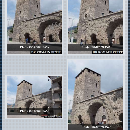
Photo
150420111356a
Photo
150420111356b
Photo
150420111356c
Photo
150420111356d