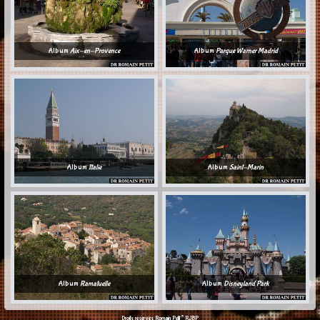
Album
Aix-en-Provence
Album
Parque Warner Madrid
Album
Italie
Album
Saint-Marin
Album
Ramatuelle
Album
Disneyland Park
©
Droits réservés Romain Petit
RJBP