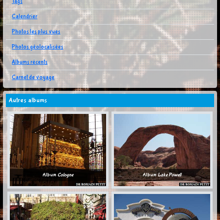
Tags
Calendrier
Photos les plus vues
Photos géolocalisées
Albums récents
Carnet de voyage
Autres albums
Album
Cologne
Album
Lake Powell