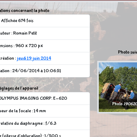
tions concernant la photo
Affichée 674 fois
uteur : Romain Petit
nsions : 960 x 720 px
Photo sui
réation :
jeudi 19 juin 2014
cation : 24/06/2014 à 10:06:51
glages de l'appareil
 : OLYMPUS IMAGING CORP. E-620
Photo
190620
eur de la focale : 14 mm
elative du diaphragme : f/6.3
 (vitesse d'obturation) : 1/500 s