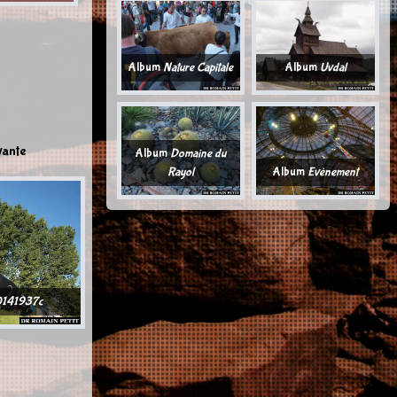
Album
Nature Capitale
Album
Uvdal
vante
Album
Domaine du
Rayol
Album
Evènement
141937c