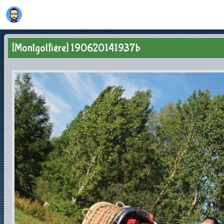
[Montgolfière] 190620141937b