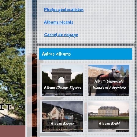
Photos géolocalisées
Albums récents
Carnet de voyage
Autres albums
Album
Universal's
Album
Champs Elysées
Islands of Adventure
Album
Bergen
Album
Brühl