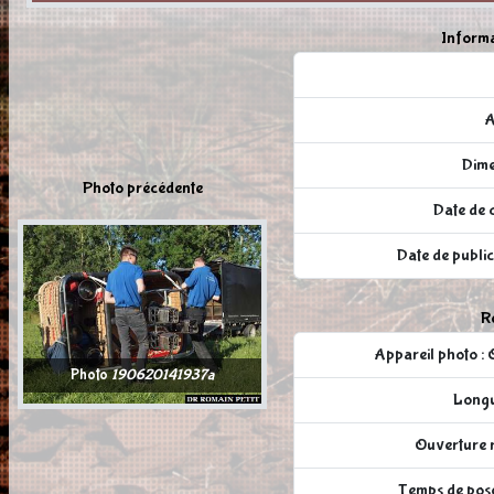
Informa
A
Dime
Photo précédente
Date de c
Date de publi
Ré
Appareil photo
Photo
190620141937a
Longu
Ouverture r
Temps de pose