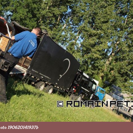
hoto
190620141937b