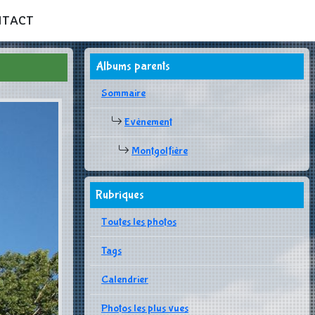
NTACT
Albums parents
Sommaire
Evènement
Montgolfière
Rubriques
Toutes les photos
Tags
Calendrier
Photos les plus vues