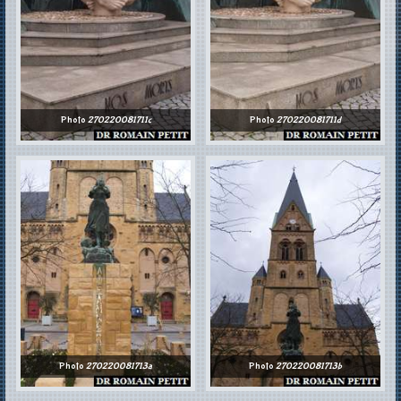
Photo
270220081711c
Photo
270220081711d
Photo
270220081713a
Photo
270220081713b