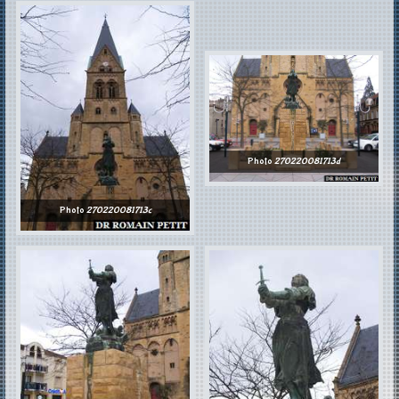
Photo
270220081713d
Photo
270220081713c