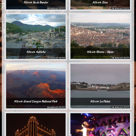
Album
Ile de Bendor
Album
Zion
Album
Autriche
Album
Rhône - Alpes
Album
Grand Canyon National Park
Album
Le Palais