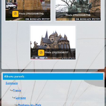
Photo
270220081714a
Photo
270220081714b
Photo
270220081717
Albums parents
Sommaire
France
Lorraine
Montigny-lès-Metz