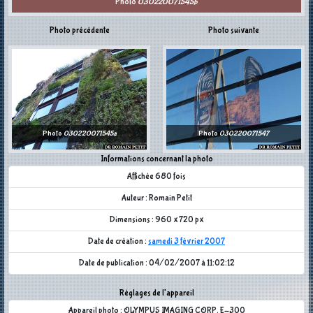
Photo
030220071545b
Photo précédente
Photo suivante
Photo
030220071545a
Photo
030220071547
Informations concernant la photo
Affichée 680 fois
Auteur : Romain Petit
Dimensions : 960 x 720 px
Date de création :
samedi 3 février 2007
Date de publication : 04/02/2007 à 11:02:12
Réglages de l'appareil
Appareil photo : OLYMPUS IMAGING CORP. E-300