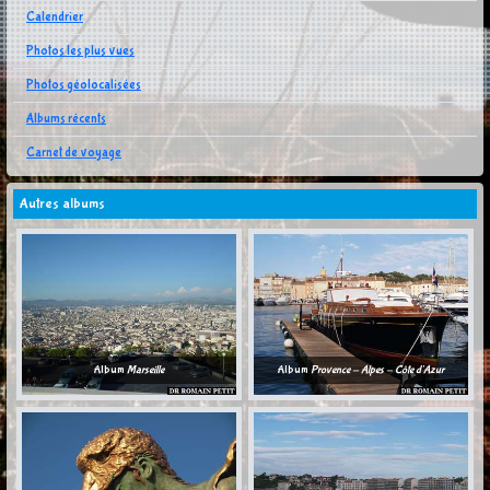
Calendrier
Photos les plus vues
Photos géolocalisées
Albums récents
Carnet de voyage
Autres albums
Album
Marseille
Album
Provence - Alpes - Côte d'Azur