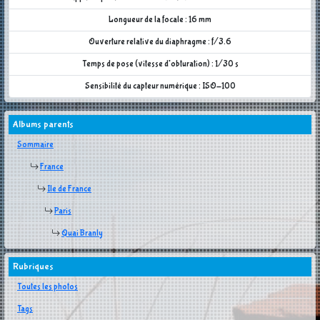
Longueur de la focale : 16 mm
Ouverture relative du diaphragme : f/3.6
Temps de pose (vitesse d'obturation) : 1/30 s
Sensibilité du capteur numérique : ISO-100
Albums parents
Sommaire
France
Ile de France
Paris
Quai Branly
Rubriques
Toutes les photos
Tags