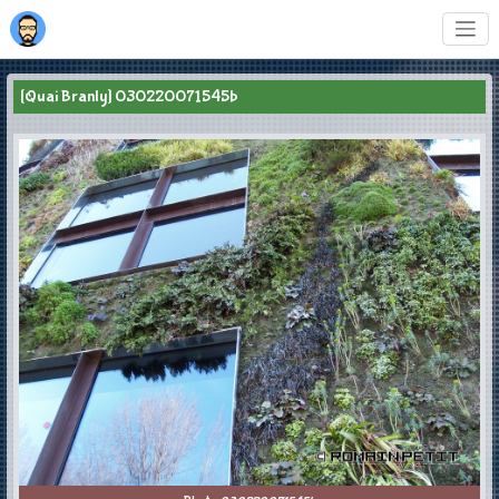
[Quai Branly] 030220071545b