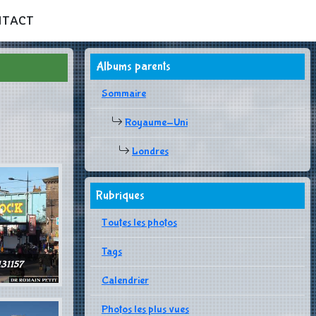
NTACT
Albums parents
Sommaire
Royaume-Uni
Londres
Rubriques
Toutes les photos
Tags
31157
Calendrier
Photos les plus vues