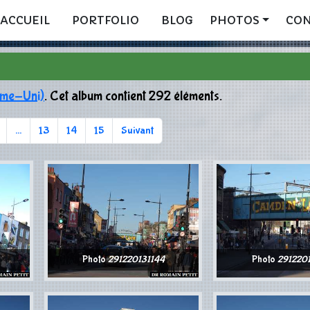
ACCUEIL
PORTFOLIO
BLOG
PHOTOS
CO
ume-Uni)
. Cet album contient 292 éléments.
...
13
14
15
Suivant
Photo
291220131144
Photo
2912201