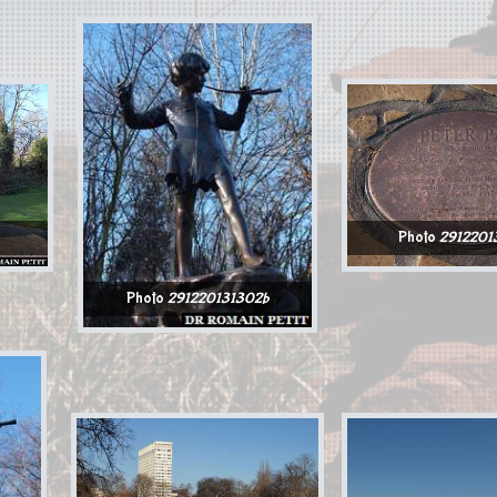
Photo
2912201
Photo
291220131302b