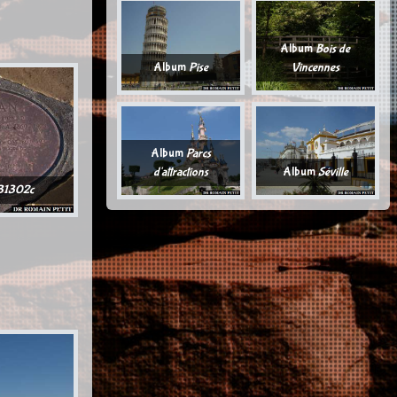
Album
Bois de
Album
Pise
Vincennes
Album
Parcs
d'attractions
Album
Séville
31302c