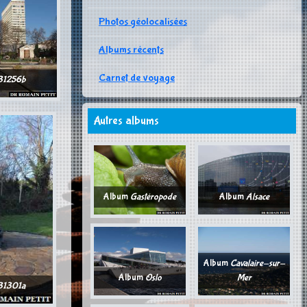
Photos géolocalisées
Albums récents
Carnet de voyage
31256b
Autres albums
Album
Gastéropode
Album
Alsace
Album
Cavalaire-sur-
Album
Oslo
Mer
31301a