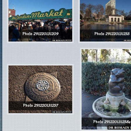
Photo
291220131209
Photo
291220131255
Photo
291220131257
Photo
291220131258a