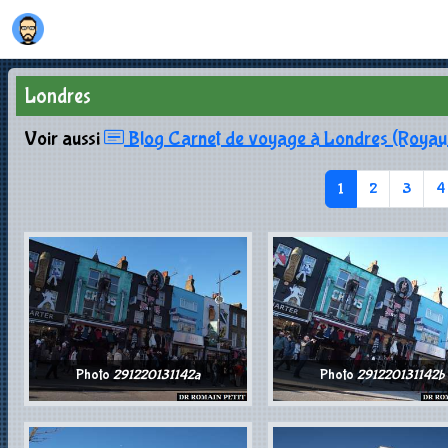
Londres
Voir aussi
Blog Carnet de voyage à Londres (Roya
1
2
3
4
Photo
291220131142a
Photo
291220131142b