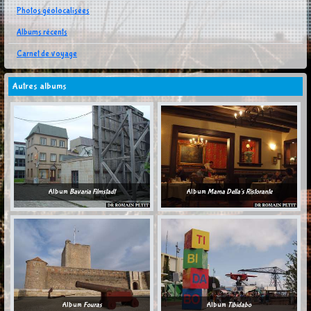
Photos géolocalisées
Albums récents
Carnet de voyage
Autres albums
Album
Bavaria Filmstadt
Album
Mama Della's Ristorante
Album
Fouras
Album
Tibidabo