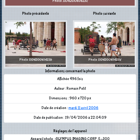
Photo
110420061423c
Photo précédente
Photo suivante
Photo
110420061423b
Photo
110420061423d
Informations concernant la photo
Affichée 496 fois
Auteur : Romain Petit
Dimensions : 960 x 720 px
Date de création :
mardi 11 avril 2006
Date de publication : 19/04/2006 à 22:04:09
Réglages de l'appareil
Appareil photo : OLYMPUS IMAGING CORP. E-300