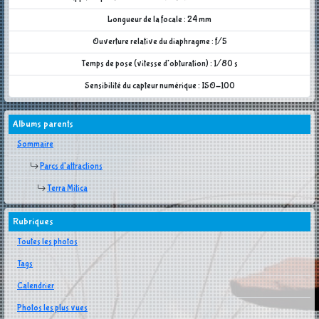
Longueur de la focale : 24 mm
Ouverture relative du diaphragme : f/5
Temps de pose (vitesse d'obturation) : 1/80 s
Sensibilité du capteur numérique : ISO-100
Albums parents
Sommaire
Parcs d'attractions
Terra Mítica
Rubriques
Toutes les photos
Tags
Calendrier
Photos les plus vues