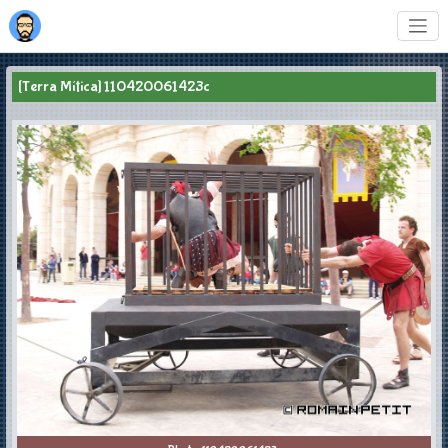
[Terra Mítica] 110420061423c