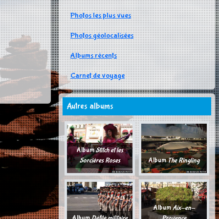
Photos les plus vues
Photos géolocalisées
Albums récents
Carnet de voyage
Autres albums
Album
Stitch et les
Sorcières Roses
Album
The Ringling
Album
Aix-en-
Album
Défilé militaire
Provence