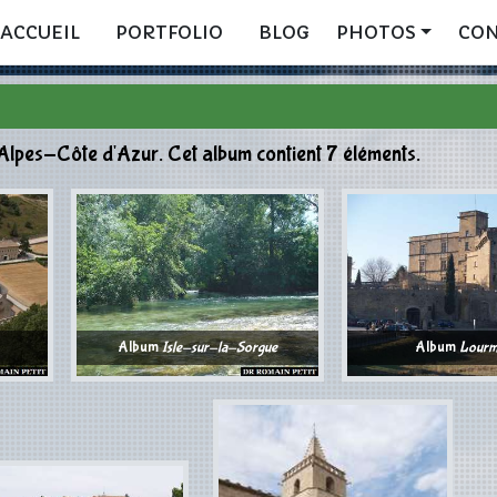
ACCUEIL
PORTFOLIO
BLOG
PHOTOS
CO
Alpes-Côte d'Azur. Cet album contient 7 éléments.
Album
Isle-sur-la-Sorgue
Album
Lourm