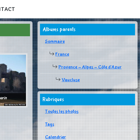
NTACT
Albums parents
Sommaire
France
Provence - Alpes - Côte d'Azur
Vaucluse
arin
Rubriques
Toutes les photos
Tags
Calendrier