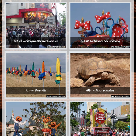
Album
Défilé SWR Star Wars Reunion
Album
Le Train en Fête de Minnie
Album
Deauville
Album
Parcs animaliers