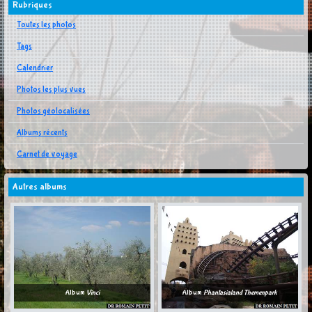
Rubriques
Toutes les photos
Tags
Calendrier
Photos les plus vues
Photos géolocalisées
Albums récents
Carnet de voyage
Autres albums
Album
Vinci
Album
Phantasialand Themenpark