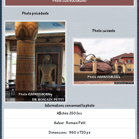
Photo
020920181347
Photo précédente
Photo suivante
Photo
020920181352a
Photo
030920180856g
Informations concernant la photo
Affichée 350 fois
Auteur : Romain Petit
Dimensions : 960 x 720 px