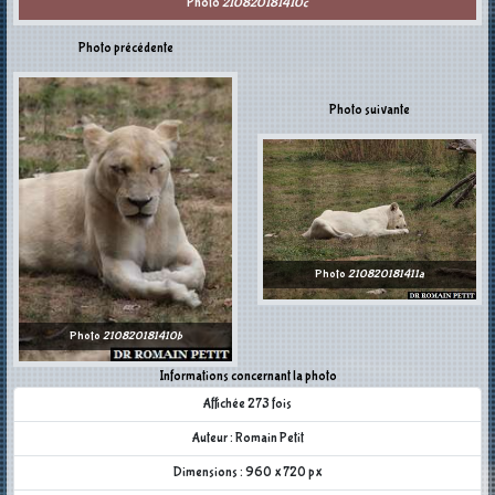
Photo
210820181410c
Photo précédente
Photo suivante
Photo
210820181411a
Photo
210820181410b
Informations concernant la photo
Affichée 273 fois
Auteur : Romain Petit
Dimensions : 960 x 720 px