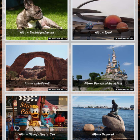
Album
Bouledogue français
Album
Epcot
Album
Lake Powell
Album
Disneyland Resort Paris
Album
Disney's Stars 'n' Cars
Album
Danemark