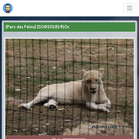
[Parc des Félins] 210820181410c