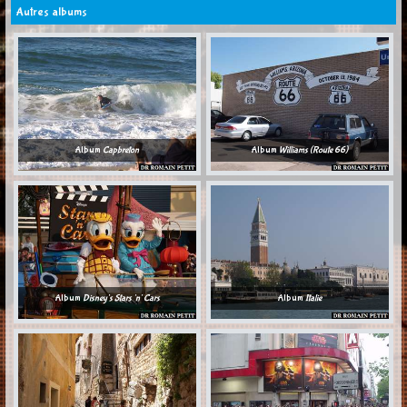
Autres albums
Album
Capbreton
Album
Williams (Route 66)
Album
Disney's Stars 'n' Cars
Album
Italie