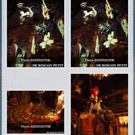
Photo
311220121719a
Photo
311220121719b
Photo
311220121719d