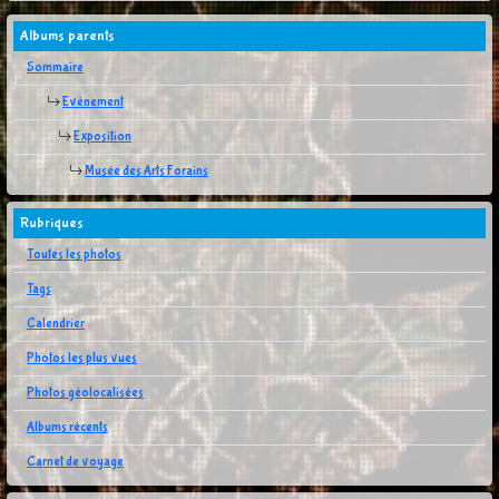
Albums parents
Sommaire
Evènement
Exposition
Musée des Arts Forains
Rubriques
Toutes les photos
Tags
Calendrier
Photos les plus vues
Photos géolocalisées
Albums récents
Carnet de voyage