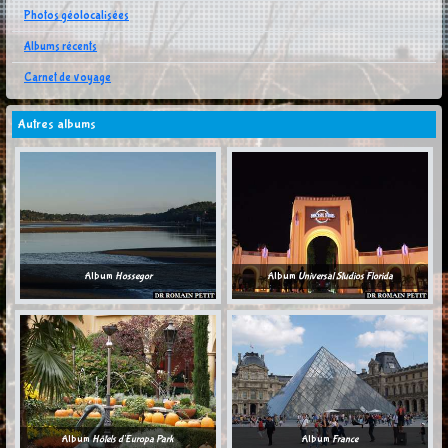
Photos géolocalisées
Albums récents
Carnet de voyage
Autres albums
Album
Hossegor
Album
Universal Studios Florida
Album
Hôtels d'Europa Park
Album
France