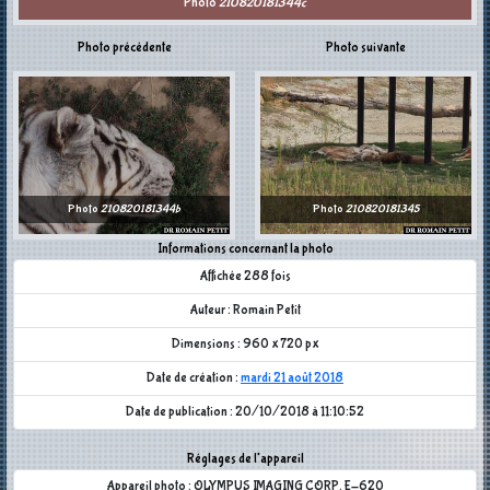
Photo
210820181344c
Photo précédente
Photo suivante
Photo
210820181344b
Photo
210820181345
Informations concernant la photo
Affichée 288 fois
Auteur : Romain Petit
Dimensions : 960 x 720 px
Date de création :
mardi 21 août 2018
Date de publication : 20/10/2018 à 11:10:52
Réglages de l'appareil
Appareil photo : OLYMPUS IMAGING CORP. E-620