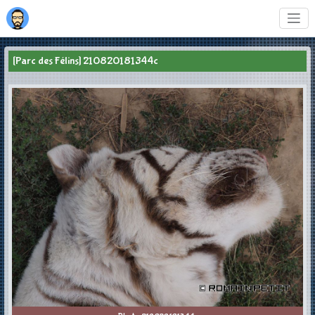
[Parc des Félins] 210820181344c