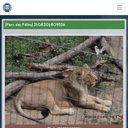
[Parc des Félins] 210820180955b