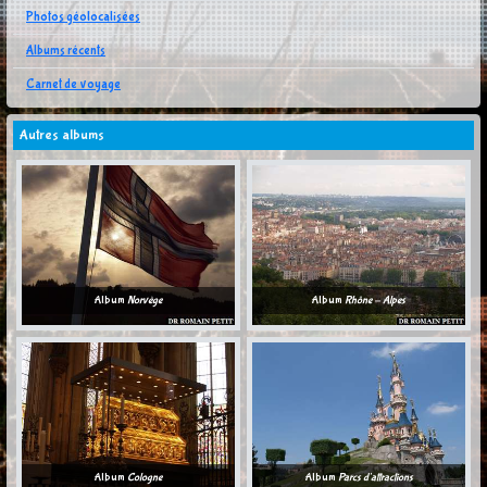
Photos géolocalisées
Albums récents
Carnet de voyage
Autres albums
Album
Norvège
Album
Rhône - Alpes
Album
Cologne
Album
Parcs d'attractions