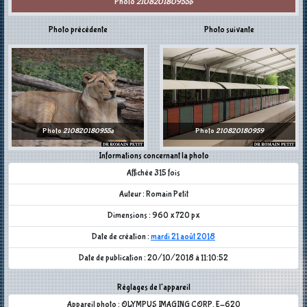
Photo
210820180955b
Photo précédente
Photo suivante
Photo
210820180955a
Photo
210820180959
Informations concernant la photo
Affichée 315 fois
Auteur : Romain Petit
Dimensions : 960 x 720 px
Date de création :
mardi 21 août 2018
Date de publication : 20/10/2018 à 11:10:52
Réglages de l'appareil
Appareil photo : OLYMPUS IMAGING CORP. E-620