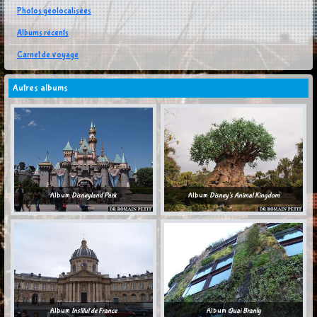
Photos géolocalisées
Albums récents
Carnet de voyage
Autres albums
Album
Disneyland Park
Album
Disney's Animal Kingdom
Album
Institut de France
Album
Quai Branly