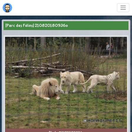
[Parc des Félins] 210820180936o