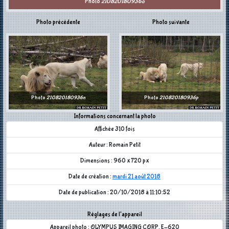
Photo
210820180936o
Photo précédente
Photo suivante
Photo
210820180936n
Photo
210820180936p
Informations concernant la photo
Affichée 310 fois
Auteur : Romain Petit
Dimensions : 960 x 720 px
Date de création :
mardi 21 août 2018
Date de publication : 20/10/2018 à 11:10:52
Réglages de l'appareil
Appareil photo : OLYMPUS IMAGING CORP. E-620