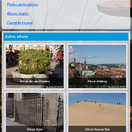
Photos géolocalisées
Albums récents
Carnet de voyage
Autres albums
Album
Aix-en-Provence
Album
Göteborg
Album
Dijon
Album
Dune du Pyla