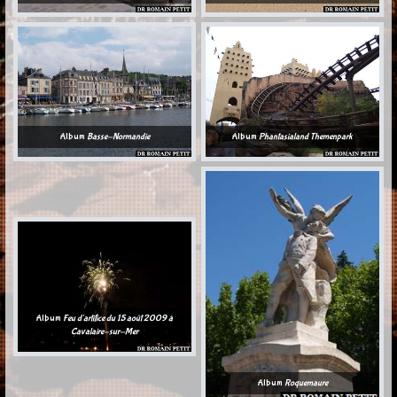
Album
Basse-Normandie
Album
Phantasialand Themenpark
Album
Feu d'artifice du 15 août 2009 à
Cavalaire-sur-Mer
Album
Roquemaure