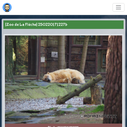
[Zoo de La Flèche] 250220171227b