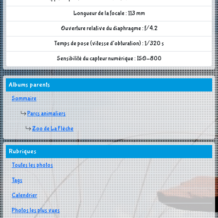
Longueur de la focale : 113 mm
Ouverture relative du diaphragme : f/4.2
Temps de pose (vitesse d'obturation) : 1/320 s
Sensibilité du capteur numérique : ISO-800
Albums parents
Sommaire
Parcs animaliers
Zoo de La Flèche
Rubriques
Toutes les photos
Tags
Calendrier
Photos les plus vues