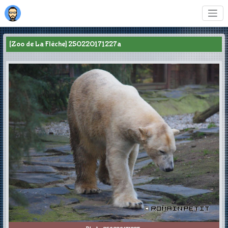
[Zoo de La Flèche] 250220171227a