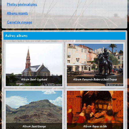
Photos géolocalisées
Albums récents
Carnet de voyage
Autres albums
Album
Saint-Lyphard
Album
Fernando Botero à Saint Tropez
Album
Saint George
Album
Repas de fête