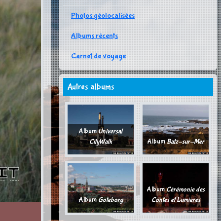
Photos géolocalisées
Albums récents
Carnet de voyage
Autres albums
Album
Universal
CityWalk
Album
Batz-sur-Mer
Album
Cérémonie des
Album
Göteborg
Contes et Lumières