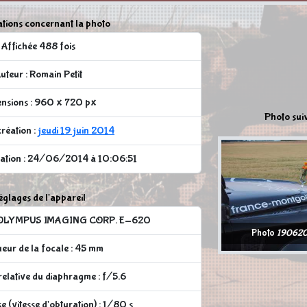
tions concernant la photo
Affichée 488 fois
uteur : Romain Petit
nsions : 960 x 720 px
Photo sui
réation :
jeudi 19 juin 2014
cation : 24/06/2014 à 10:06:51
glages de l'appareil
 : OLYMPUS IMAGING CORP. E-620
Photo
190620
eur de la focale : 45 mm
elative du diaphragme : f/5.6
 (vitesse d'obturation) : 1/80 s