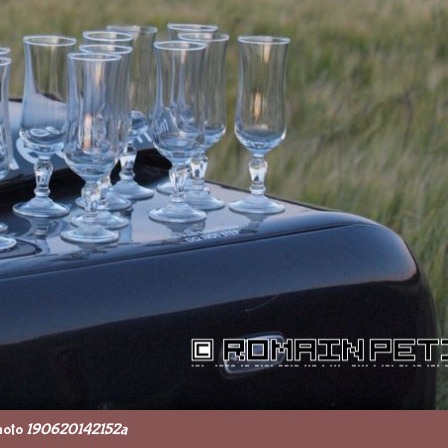
hoto
190620142152a