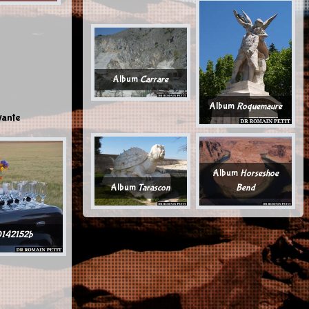
Album
Carrare
Album
Roquemaure
vante
Album
Horseshoe
Album
Tarascon
Bend
142152b