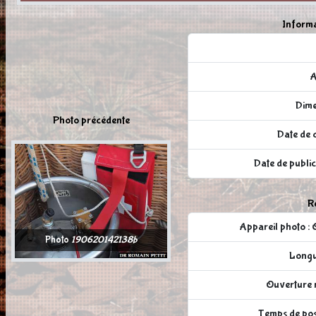
Informa
A
Dime
Photo précédente
Date de c
Date de publi
Ré
Appareil photo
Photo
190620142138b
Longu
Ouverture r
Temps de pose