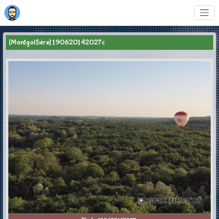
[Montgolfière] 190620142027c