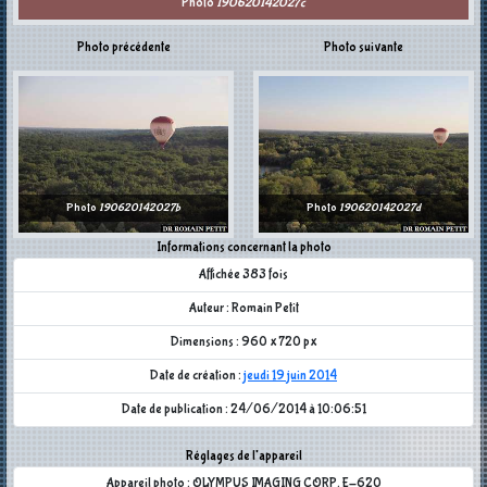
Photo
190620142027c
Photo précédente
Photo suivante
Photo
190620142027b
Photo
190620142027d
Informations concernant la photo
Affichée 383 fois
Auteur : Romain Petit
Dimensions : 960 x 720 px
Date de création :
jeudi 19 juin 2014
Date de publication : 24/06/2014 à 10:06:51
Réglages de l'appareil
Appareil photo : OLYMPUS IMAGING CORP. E-620