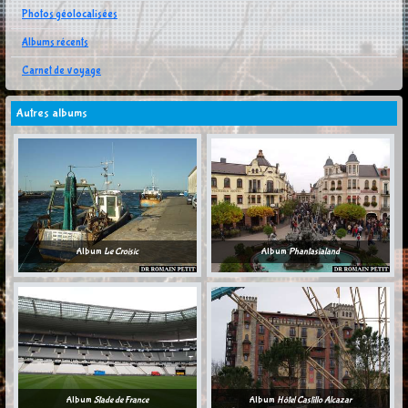
Photos géolocalisées
Albums récents
Carnet de voyage
Autres albums
Album
Le Croisic
Album
Phantasialand
Album
Stade de France
Album
Hôtel Castillo Alcazar