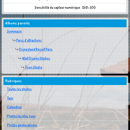
Sensibilité du capteur numérique : ISO-100
Albums parents
Sommaire
Parcs d'attractions
Disneyland Resort Paris
Walt Disney Studios
Toon Studio
Rubriques
Toutes les photos
Tags
Calendrier
Photos les plus vues
Photos géolocalisées