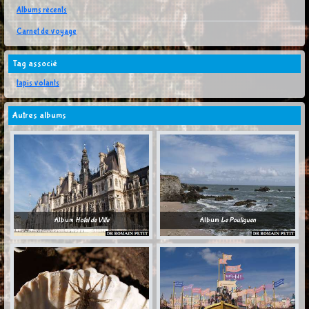
Albums récents
Carnet de voyage
Tag associé
tapis volants
Autres albums
Album
Hotel de Ville
Album
Le Pouliguen