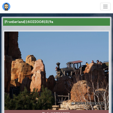
[Frontierland] 160220081519a