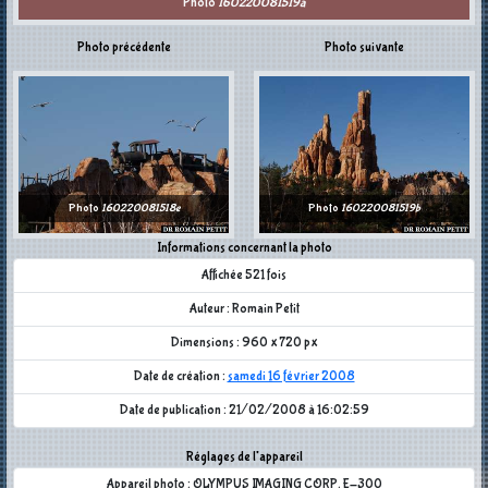
Photo
160220081519a
Photo précédente
Photo suivante
Photo
160220081518e
Photo
160220081519b
Informations concernant la photo
Affichée 521 fois
Auteur : Romain Petit
Dimensions : 960 x 720 px
Date de création :
samedi 16 février 2008
Date de publication : 21/02/2008 à 16:02:59
Réglages de l'appareil
Appareil photo : OLYMPUS IMAGING CORP. E-300