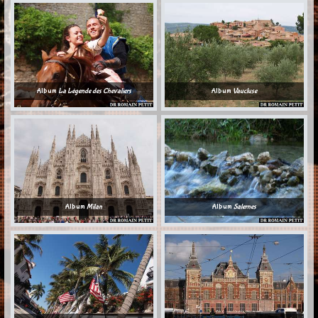
Album
La Légende des Chevaliers
Album
Vaucluse
Album
Milan
Album
Salernes