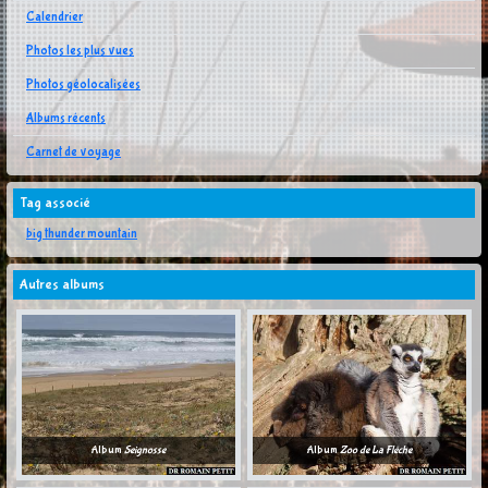
Calendrier
Photos les plus vues
Photos géolocalisées
Albums récents
Carnet de voyage
Tag associé
big thunder mountain
Autres albums
Album
Seignosse
Album
Zoo de La Flèche