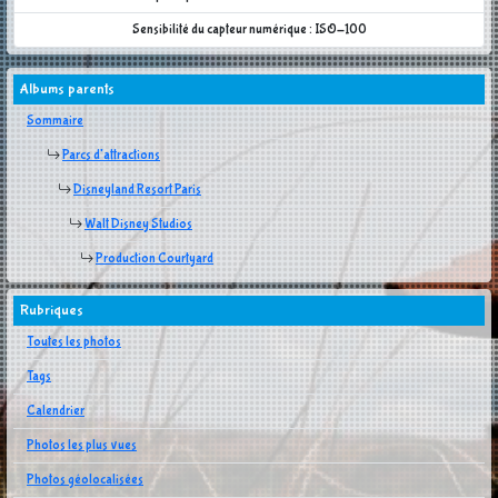
Sensibilité du capteur numérique : ISO-100
Albums parents
Sommaire
Parcs d'attractions
Disneyland Resort Paris
Walt Disney Studios
Production Courtyard
Rubriques
Toutes les photos
Tags
Calendrier
Photos les plus vues
Photos géolocalisées