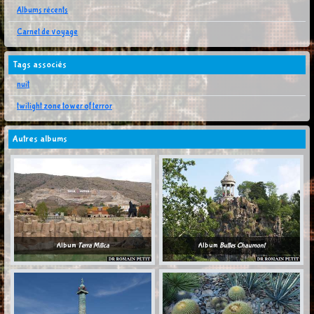
Albums récents
Carnet de voyage
Tags associés
nuit
twilight zone tower of terror
Autres albums
Album
Terra Mítica
Album
Buttes Chaumont