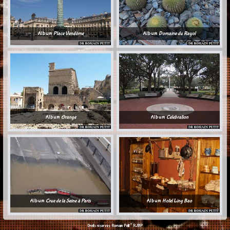
Album
Place Vendôme
Album
Domaine du Rayol
Album
Orange
Album
Celebration
Album
Crue de la Seine à Paris
Album
Hotel Ling Bao
©
Droits réservés Romain Petit
RJBP