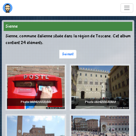
Sienne
Sienne, commune italienne située dans la région de Toscane. Cet album
contient 24 éléments.
Suivant
Photo
160420031446
Photo
160420031503