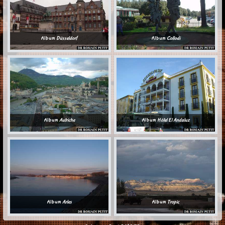
Album
Düsseldorf
Album
Collodi
Album
Autriche
Album
Hôtel El Andaluz
Album
Arles
Album
Tropic