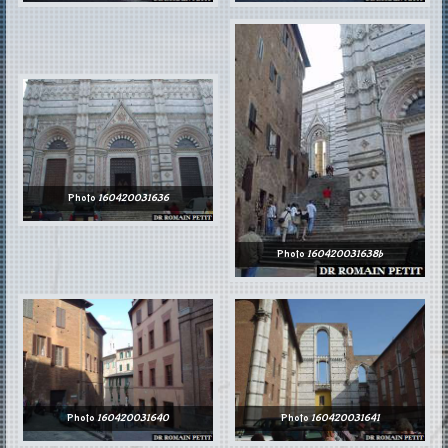
Photo
160420031636
Photo
160420031638b
Photo
160420031640
Photo
160420031641