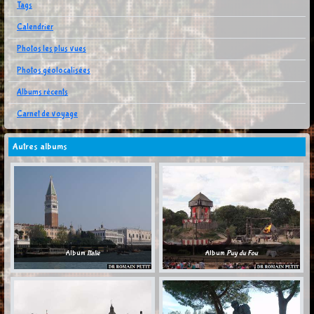
Tags
Calendrier
Photos les plus vues
Photos géolocalisées
Albums récents
Carnet de voyage
Autres albums
Album
Italie
Album
Puy du Fou