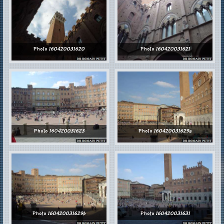
Photo
160420031620
Photo
160420031621
Photo
160420031623
Photo
160420031629a
Photo
160420031629b
Photo
160420031631