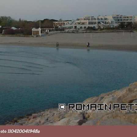
oto
110420041948a