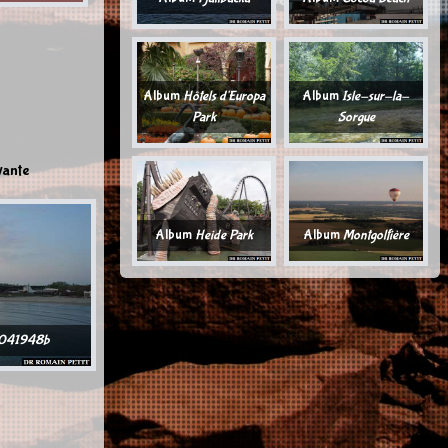
Album
Hôtels d'Europa
Album
Isle-sur-la-
Park
Sorgue
vante
Album
Heide Park
Album
Montgolfière
041948b