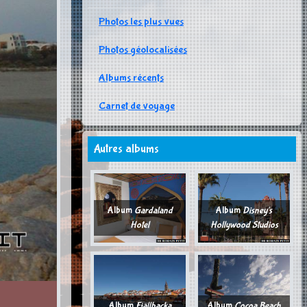
Photos les plus vues
Photos géolocalisées
Albums récents
Carnet de voyage
Autres albums
Album
Gardaland
Album
Disney's
Hotel
Hollywood Studios
Album
Fjällbacka
Album
Cocoa Beach