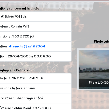
tions concernant la photo
Affichée 701 fois
uteur : Romain Petit
nsions : 960 x 720 px
Photo sui
ation :
dimanche 11 avril 2004
cation : 28/04/2005 à 00:04:00
glages de l'appareil
 photo : SONY CYBERSHOT U
Photo
110420
eur de la focale : 5 mm
relative du diaphragme : f/4
vitesse d'obturation) : 10/2500 s