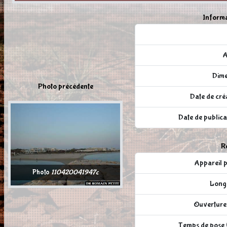
Informa
A
Dime
Photo précédente
Date de cré
Date de publi
Ré
Appareil
Photo
110420041947c
Longu
Ouverture 
Temps de pose (