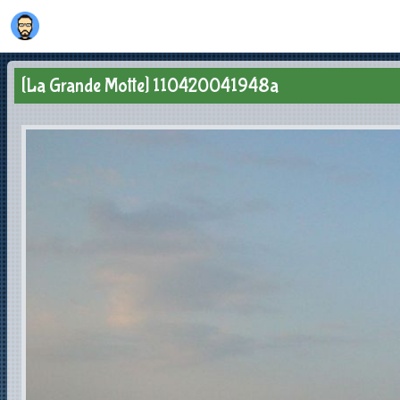
[La Grande Motte] 110420041948a