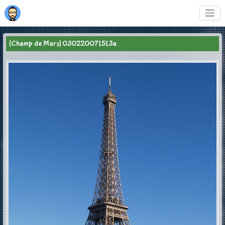
[Champ de Mars] 030220071513a