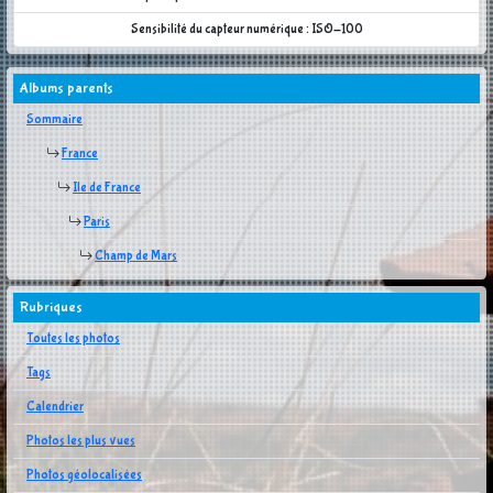
Sensibilité du capteur numérique : ISO-100
Albums parents
Sommaire
France
Ile de France
Paris
Champ de Mars
Rubriques
Toutes les photos
Tags
Calendrier
Photos les plus vues
Photos géolocalisées