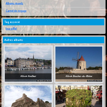
Albums récents
Carnet de voyage
Tag associé
tour eiffel
Autres albums
Album
Honfleur
Album
Bouches-du-Rhône