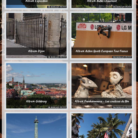
Album
Exposition
Album
Buttes Chaumont
Album
Dijon
Album
Action Sports European Tour France
Album
Göteborg
Album
Frankenweenie - Les coulisses du film