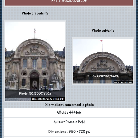
Photo
150120071640b
Photo précédente
Photo suivante
Photo
150120071640c
Photo
150120071640a
Informations concernant la photo
Affichée 444 fois
Auteur : Romain Petit
Dimensions : 960 x 720 px