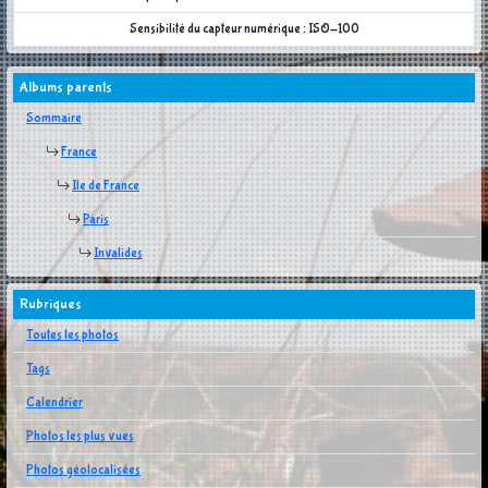
Sensibilité du capteur numérique : ISO-100
Albums parents
Sommaire
France
Ile de France
Paris
Invalides
Rubriques
Toutes les photos
Tags
Calendrier
Photos les plus vues
Photos géolocalisées