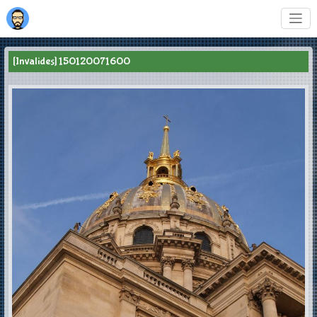
[Invalides] 150120071600