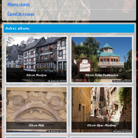
Albums récents
Carnet de voyage
Autres albums
Album
Montjoie
Album
Hôtels PortAventura
Album
Metz
Album
Alpes-Maritimes