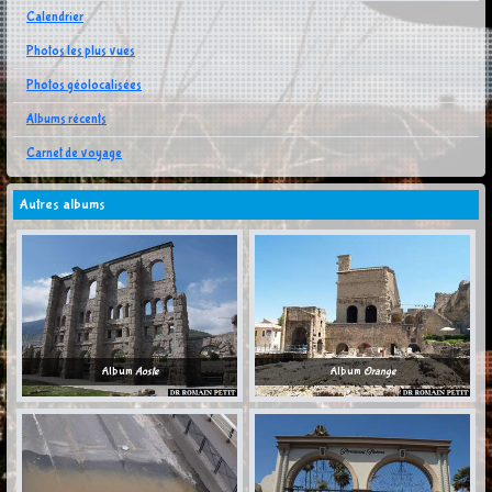
Calendrier
Photos les plus vues
Photos géolocalisées
Albums récents
Carnet de voyage
Autres albums
Album
Aoste
Album
Orange