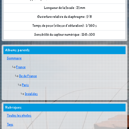
Longueur de la focale : 21 mm
Ouverture relative du diaphragme : f/8
Temps de pose (vitesse d'obturation) : 1/160 s
Sensibilité du capteur numérique : ISO-100
Albums parents
Sommaire
France
Ile de France
Paris
Invalides
Rubriques
Toutes les photos
Tags