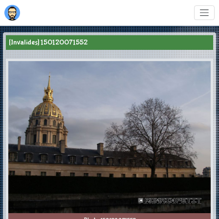
[Invalides] 150120071552