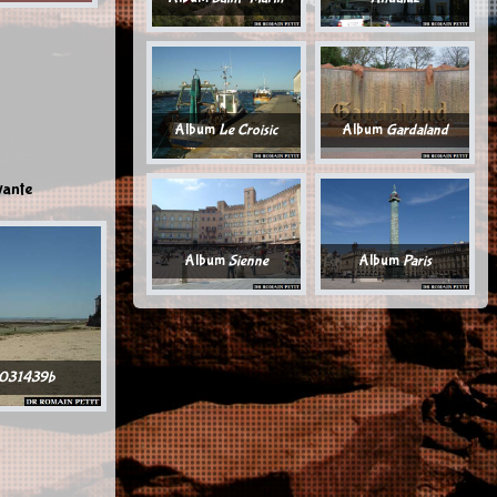
Album
Le Croisic
Album
Gardaland
vante
Album
Sienne
Album
Paris
031439b