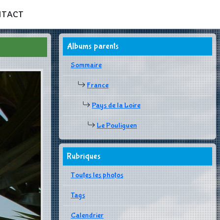
NTACT
Albums parents
Sommaire
France
Pays de la Loire
Le Pouliguen
Rubriques
Toutes les photos
Tags
Calendrier