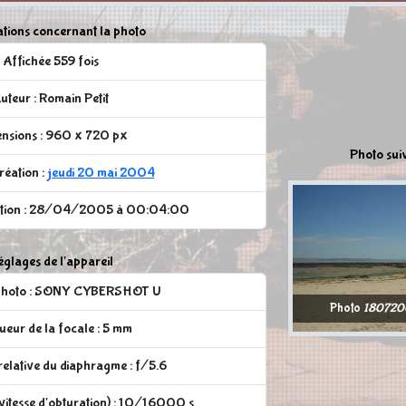
tions concernant la photo
Affichée 559 fois
uteur : Romain Petit
nsions : 960 x 720 px
Photo sui
réation :
jeudi 20 mai 2004
cation : 28/04/2005 à 00:04:00
glages de l'appareil
 photo : SONY CYBERSHOT U
Photo
180720
eur de la focale : 5 mm
elative du diaphragme : f/5.6
vitesse d'obturation) : 10/16000 s