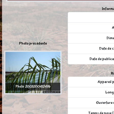
Informa
A
Dime
Photo précédente
Date de c
Date de publi
Ré
Appareil
Photo
200520041249b
Longu
Ouverture r
Temps de pose (