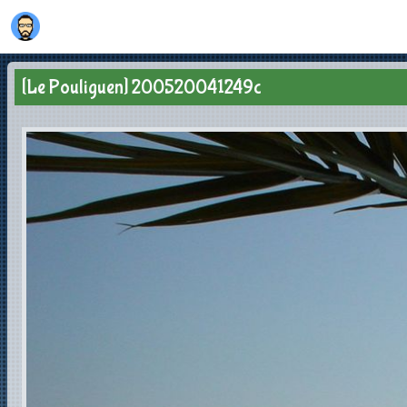
[Le Pouliguen] 200520041249c