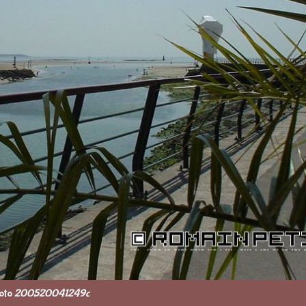
oto
200520041249c