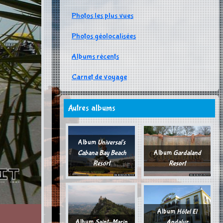
Photos les plus vues
Photos géolocalisées
Albums récents
Carnet de voyage
Autres albums
Album
Universal's
Cabana Bay Beach
Album
Gardaland
Resort
Resort
Album
Hôtel El
Album
Saint-Marin
Andaluz