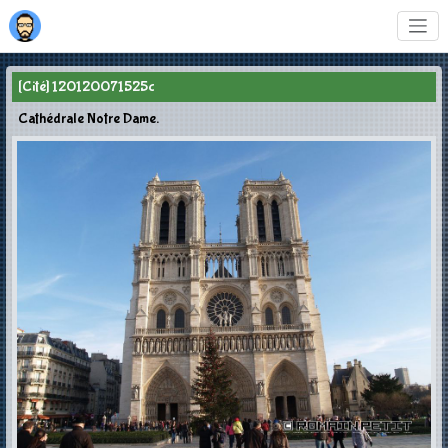
[Cité] 120120071525c
Cathédrale Notre Dame.