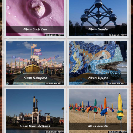
Album
Goutte d'eau
Album
Bruxelles
Album
Fantasyland
Album
Espagne
Album
Universal CityWalk
Album
Deauville