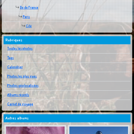
Ile de France
Paris
Cité
Rubriques
Toutes les photos
Tags
Calendrier
Photos les plus vues
Photos géolocalisées
Albums récents
Carnet de voyage
Autres albums