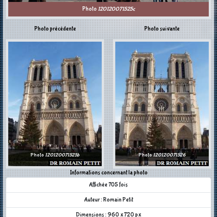
Photo
120120071525c
Photo précédente
Photo suivante
Photo
120120071525b
Photo
120120071526
Informations concernant la photo
Affichée 705 fois
Auteur : Romain Petit
Dimensions : 960 x 720 px