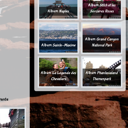
Album
Stitch et les
Album
Naples
Sorcières Roses
Album
Grand Canyon
Album
Sainte-Maxime
National Park
Album
La Légende des
Album
Phantasialand
Chevaliers
Themenpark
vante