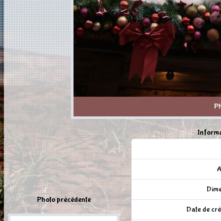
P
Informa
A
Dime
Photo précédente
Date de cré