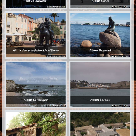
Album
Bruxelles
Album
France
Album
Fernando Botero à Saint Tropez
Album
Danemark
Album
Le Pouliguen
Album
Le Palais