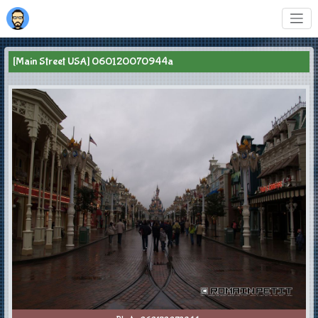
[Main Street USA] 060120070944a