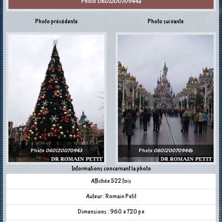
Photo
060120070944a
Photo précédente
Photo suivante
Photo
060120070943
Photo
060120070944b
Informations concernant la photo
Affichée 522 fois
Auteur : Romain Petit
Dimensions : 960 x 720 px