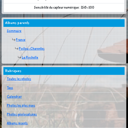
Sensibilité du capteur numérique : ISO-100
Albums parents
Sommaire
France
Poitou-Charentes
La Rochelle
Rubriques
Toutes les photos
Tags
Calendrier
Photos les plus vues
Photos géolocalisées
Albums récents