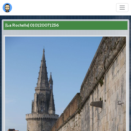
[La Rochelle] 010120071256