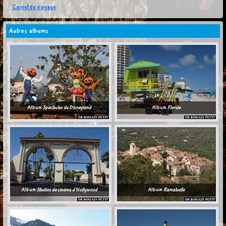
Carnet de voyage
Autres albums
Album
Spectacles de Disneyland
Album
Floride
Album
Studios de cinéma d'Hollywood
Album
Ramatuelle