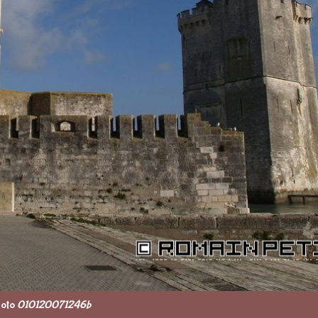
oto
010120071246b