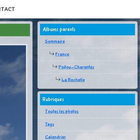
NTACT
Albums parents
Sommaire
France
Poitou-Charentes
La Rochelle
Rubriques
Toutes les photos
Tags
Calendrier