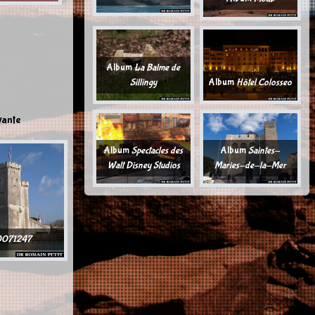
Album
La Balme de
Sillingy
Album
Hôtel Colosseo
vante
Album
Spectacles des
Album
Saintes-
Walt Disney Studios
Maries-de-la-Mer
0071247