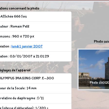
tions concernant la photo
Affichée 666 fois
uteur : Romain Petit
nsions : 960 x 720 px
Photo sui
éation :
lundi 1 janvier 2007
cation : 03/01/2007 à 21:01:29
glages de l'appareil
 : OLYMPUS IMAGING CORP. E-300
Photo
01012
eur de la focale : 14 mm
relative du diaphragme : f/11
 (vitesse d'obturation) : 1/320 s