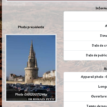
Informa
A
Photo précédente
Dime
Date de cr
Date de publi
Ré
Appareil photo
Longu
Photo
010120071246a
Ouverture 
Temps de pose