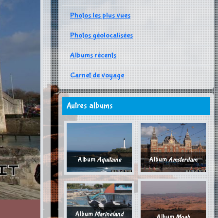
Photos les plus vues
Photos géolocalisées
Albums récents
Carnet de voyage
Autres albums
Album
Aquitaine
Album
Amsterdam
Album
Marineland
Album
Moab