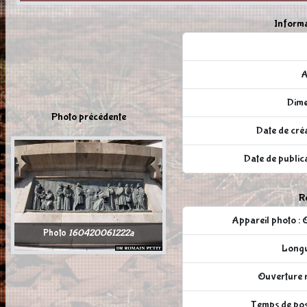
Informa
A
Dime
Photo précédente
Date de créa
Date de publi
Ré
Appareil photo
Photo
160420061222a
Longu
Ouverture r
Temps de pose