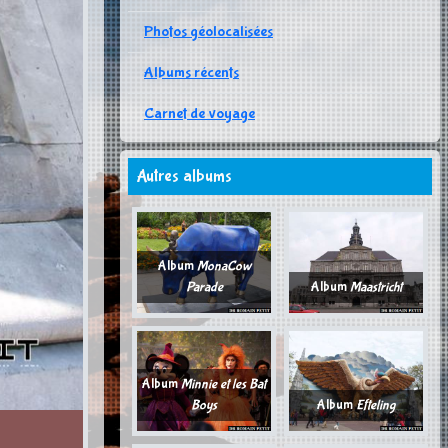
Photos géolocalisées
Albums récents
Carnet de voyage
Autres albums
Album
MonaCow
Parade
Album
Maastricht
Album
Minnie et les Bat
Boys
Album
Efteling