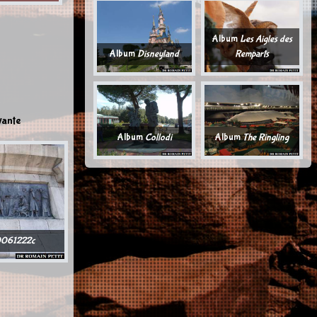
Album
Les Aigles des
Album
Disneyland
Remparts
vante
Album
Collodi
Album
The Ringling
061222c