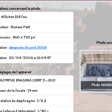
tions concernant la photo
Affichée 518 fois
uteur : Romain Petit
nsions : 960 x 720 px
Photo sui
tion :
dimanche 16 avril 2006
cation : 20/04/2006 à 16:04:47
glages de l'appareil
 : OLYMPUS IMAGING CORP. E-300
Photo
160420
eur de la focale : 19 mm
elative du diaphragme : f/6.3
 (vitesse d'obturation) : 1/80 s