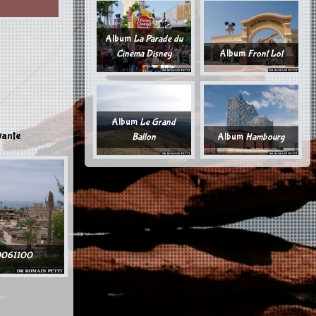
Album
La Parade du
Cinéma Disney
Album
Front Lot
Album
Le Grand
vante
Ballon
Album
Hambourg
0061100