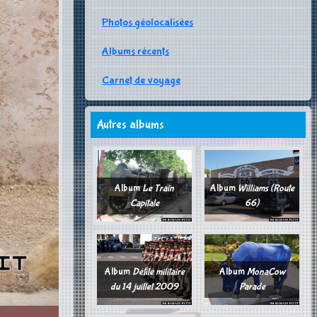
Photos géolocalisées
Albums récents
Carnet de voyage
Autres albums
Album
Le Train
Album
Williams (Route
Capitale
66)
Album
Défilé militaire
Album
MonaCow
du 14 juillet 2009
Parade