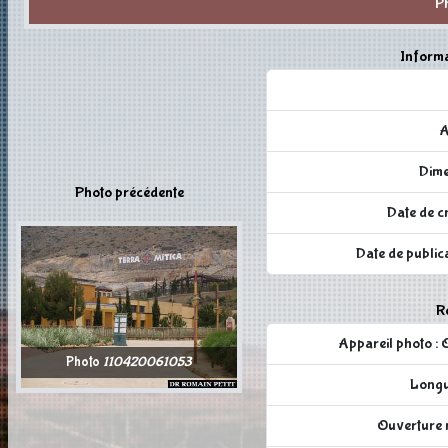
P
Informa
A
Dime
Photo précédente
Date de c
Date de publi
Ré
Appareil photo
Photo
110420061053
Longu
Ouverture r