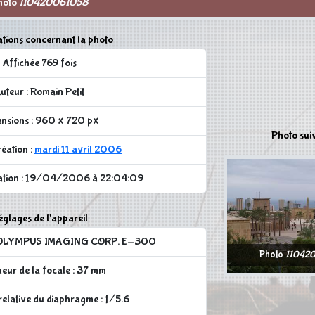
hoto
110420061058
tions concernant la photo
Affichée 769 fois
uteur : Romain Petit
nsions : 960 x 720 px
Photo sui
réation :
mardi 11 avril 2006
cation : 19/04/2006 à 22:04:09
glages de l'appareil
 : OLYMPUS IMAGING CORP. E-300
Photo
11042
eur de la focale : 37 mm
elative du diaphragme : f/5.6