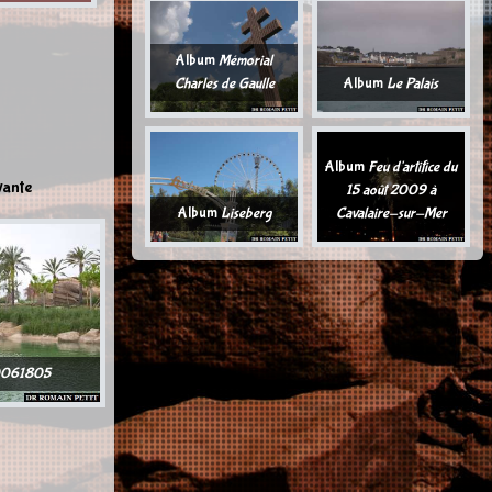
Album
Mémorial
Charles de Gaulle
Album
Le Palais
Album
Feu d'artifice du
vante
15 août 2009 à
Album
Liseberg
Cavalaire-sur-Mer
0061805