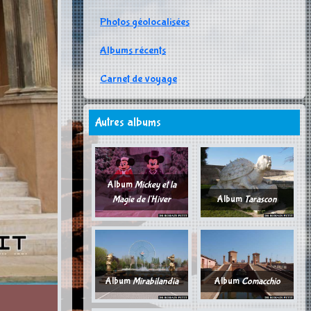
Photos géolocalisées
Albums récents
Carnet de voyage
Autres albums
Album
Mickey et la
Magie de l'Hiver
Album
Tarascon
Album
Mirabilandia
Album
Comacchio