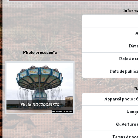
Informa
A
Dime
Photo précédente
Date de c
Date de publi
Ré
Appareil photo
Photo
110420061720
Longu
Ouverture r
Temps de pose