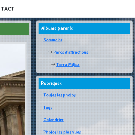
NTACT
Albums parents
Sommaire
Parcs d'attractions
Terra Mítica
Rubriques
Toutes les photos
Tags
Calendrier
Photos les plus vues