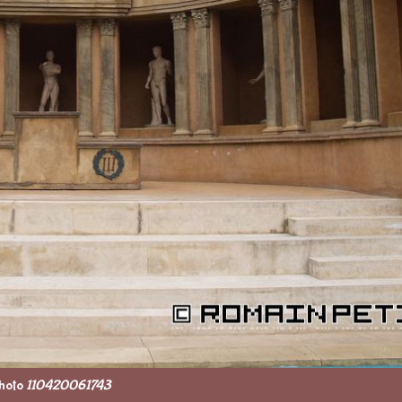
hoto
110420061743