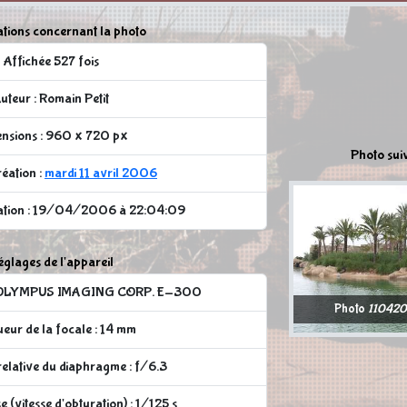
tions concernant la photo
Affichée 527 fois
uteur : Romain Petit
nsions : 960 x 720 px
Photo sui
réation :
mardi 11 avril 2006
cation : 19/04/2006 à 22:04:09
glages de l'appareil
 : OLYMPUS IMAGING CORP. E-300
Photo
11042
eur de la focale : 14 mm
elative du diaphragme : f/6.3
 (vitesse d'obturation) : 1/125 s