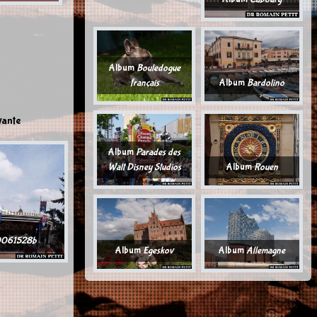
Album
Bouledogue
français
Album
Bardolino
vante
Album
Parades des
Walt Disney Studios
Album
Rouen
061528b
Album
Egeskov
Album
Allemagne