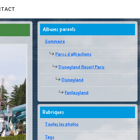
NTACT
Albums parents
Sommaire
Parcs d'attractions
Disneyland Resort Paris
Disneyland
Fantasyland
Rubriques
Toutes les photos
Tags