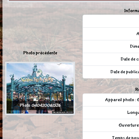
Informa
A
Dime
Photo précédente
Date de c
Date de publi
Ré
Appareil photo
Photo
040420061526
Longu
Ouverture 
Temps de pose