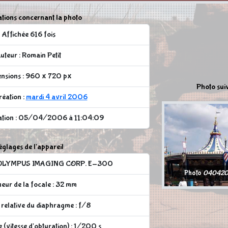
tions concernant la photo
Affichée 616 fois
uteur : Romain Petit
nsions : 960 x 720 px
Photo sui
réation :
mardi 4 avril 2006
cation : 05/04/2006 à 11:04:09
glages de l'appareil
 : OLYMPUS IMAGING CORP. E-300
Photo
040420
eur de la focale : 32 mm
relative du diaphragme : f/8
 (vitesse d'obturation) : 1/200 s