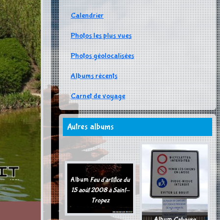
Calendrier
Photos les plus vues
Photos géolocalisées
Albums récents
Carnet de voyage
Autres albums
Album
Feu d'artifice du
15 août 2008 à Saint-
Tropez
Album
Cabourg