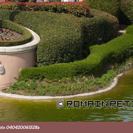
oto
040420061528a