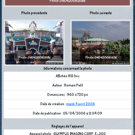
Photo
040420061518b
Photo précédente
Photo suivante
Photo
040420061518a
Photo
040420061626
Informations concernant la photo
Affichée 815 fois
Auteur : Romain Petit
Dimensions : 960 x 720 px
Date de création :
mardi 4 avril 2006
Date de publication : 05/04/2006 à 11:04:09
Réglages de l'appareil
Appareil photo : OLYMPUS IMAGING CORP. E-300