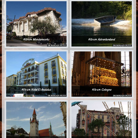
Album
Wonderworks
Album
Adventureland
Album
Hôtel El Andaluz
Album
Cologne