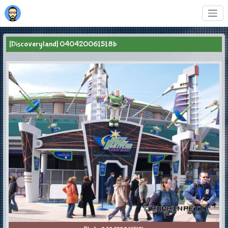
[Discoveryland] 040420061518b