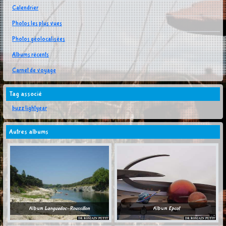
Calendrier
Photos les plus vues
Photos géolocalisées
Albums récents
Carnet de voyage
Tag associé
buzz lightyear
Autres albums
Album
Languedoc-Roussillon
Album
Epcot