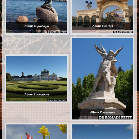
Album
Copenhague
Album
Front Lot
Album
Fredensborg
Album
Roquemaure