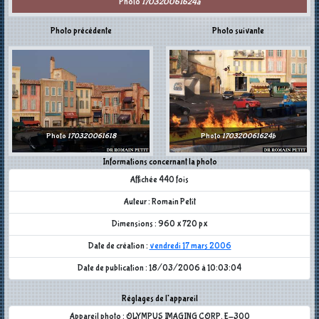
Photo
170320061624a
Photo précédente
Photo suivante
Photo
170320061618
Photo
170320061624b
Informations concernant la photo
Affichée 440 fois
Auteur : Romain Petit
Dimensions : 960 x 720 px
Date de création :
vendredi 17 mars 2006
Date de publication : 18/03/2006 à 10:03:04
Réglages de l'appareil
Appareil photo : OLYMPUS IMAGING CORP. E-300