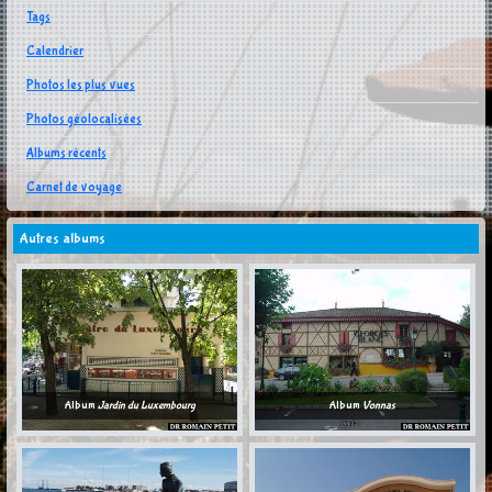
Tags
Calendrier
Photos les plus vues
Photos géolocalisées
Albums récents
Carnet de voyage
Autres albums
Album
Jardin du Luxembourg
Album
Vonnas