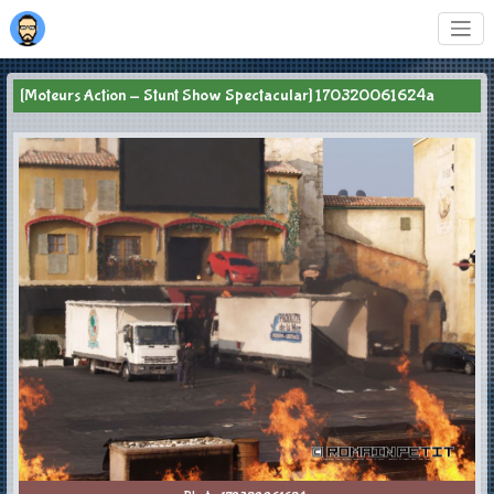
[Moteurs Action - Stunt Show Spectacular] 170320061624a