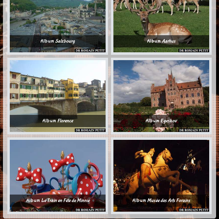
Album
Salzbourg
Album
Aarhus
Album
Florence
Album
Egeskov
Album
Le Train en Fête de Minnie
Album
Musée des Arts Forains