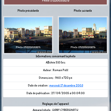
Photo
171220031527d
Photo précédente
Photo suivante
Photo
171220031527c
Photo
171220031527e
Informations concernant la photo
Affichée 510 fois
Auteur : Romain Petit
Dimensions : 960 x 720 px
Date de création :
mercredi 17 décembre 2003
Date de publication : 27/04/2005 à 00:04:00
Réglages de l'appareil
Appareil photo : SONY CYBERSHOT U