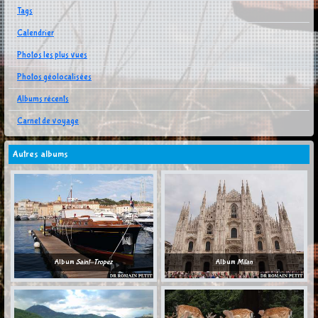
Tags
Calendrier
Photos les plus vues
Photos géolocalisées
Albums récents
Carnet de voyage
Autres albums
Album
Saint-Tropez
Album
Milan