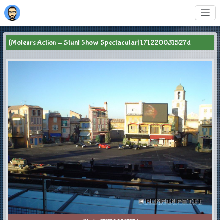
[Moteurs Action - Stunt Show Spectacular] 171220031527d