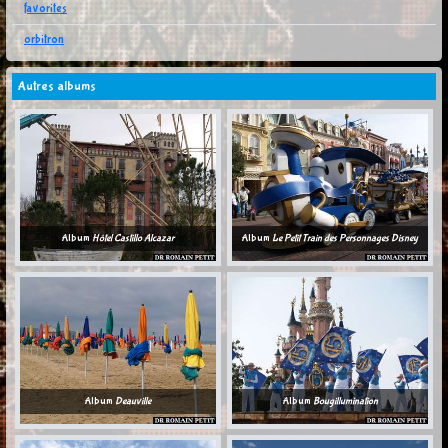
favorites
orbitron
Autres albums
Album
Hôtel Castillo Alcazar
Album
Le Petit Train des Personnages Disney
Album
Deauville
Album
Bougillumination