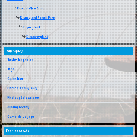
Parcs d'attractions
Disneyland Resort Paris
Disneyland
Discoveryland
Rubriques
Toutes les photos
Tags
Calendrier
Photos les plus vues
Photos géolocalisées
Albums récents
Carnet de voyage
Tags associés