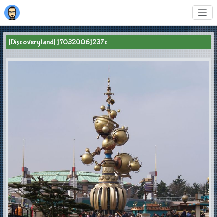
[Discoveryland] 170320061237c