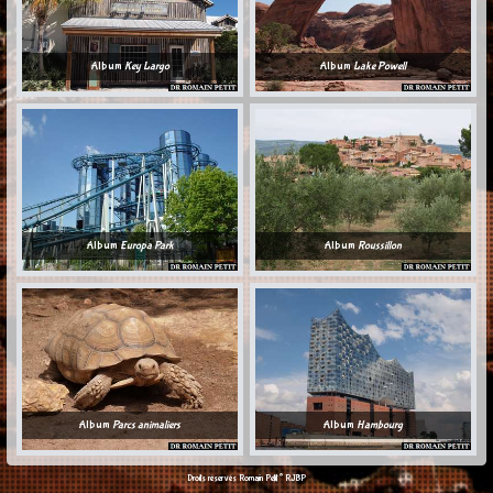
Album
Key Largo
Album
Lake Powell
Album
Europa Park
Album
Roussillon
Album
Parcs animaliers
Album
Hambourg
©
Droits réservés Romain Petit
RJBP