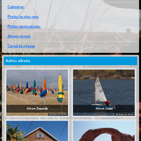
Calendrier
Photos les plus vues
Photos géolocalisées
Albums récents
Carnet de voyage
Autres albums
Album
Deauville
Album
Créteil