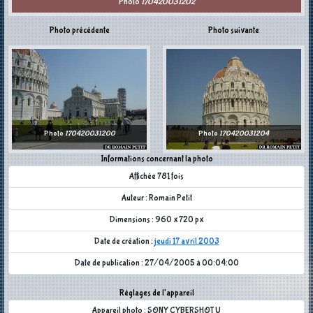
Photo
170420031202
Photo précédente
Photo suivante
Photo
170420031200
Photo
170420031204
Informations concernant la photo
Affichée 781 fois
Auteur : Romain Petit
Dimensions : 960 x 720 px
Date de création :
jeudi 17 avril 2003
Date de publication : 27/04/2005 à 00:04:00
Réglages de l'appareil
Appareil photo : SONY CYBERSHOT U