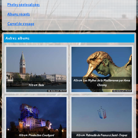
Photos géolocalisées
Albums récents
Carnet de voyage
Autres albums
Album
Les Mythes de la Méditerranée par Anna
Album
Italie
Chromy
Album
Production Courtyard
Album
Patrouille de France à Saint-Tropez