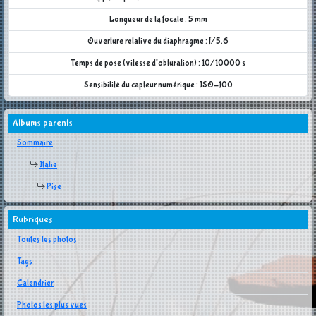
Longueur de la focale : 5 mm
Ouverture relative du diaphragme : f/5.6
Temps de pose (vitesse d'obturation) : 10/10000 s
Sensibilité du capteur numérique : ISO-100
Albums parents
Sommaire
Italie
Pise
Rubriques
Toutes les photos
Tags
Calendrier
Photos les plus vues