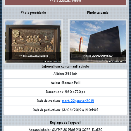
Photo
220120191651b
Photo précédente
Photo suivante
Photo
220120191651a
Photo
220120191651c
Informations concernant la photo
Affichée 295 fois
Auteur : Romain Petit
Dimensions : 960 x 720 px
Date de création :
mardi 22 janvier 2019
Date de publication : 13/04/2019 à 14:04:04
Réglages de l'appareil
Appareil photo : OLYMPUS IMAGING CORP. E-620