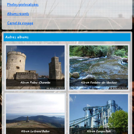
Photos géolocalisées
Albums récents
Carnet de voyage
Autres albums
Album
Poitou-Charentes
Album
Fontaine-de-Vaucluse
Album
Le Grand Ballon
Album
Europa Park