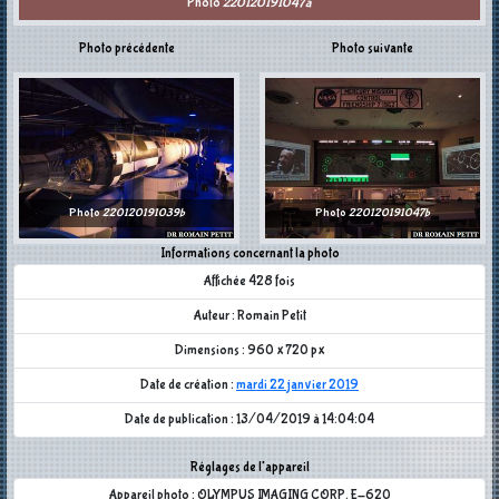
Photo
220120191047a
Photo précédente
Photo suivante
Photo
220120191039b
Photo
220120191047b
Informations concernant la photo
Affichée 428 fois
Auteur : Romain Petit
Dimensions : 960 x 720 px
Date de création :
mardi 22 janvier 2019
Date de publication : 13/04/2019 à 14:04:04
Réglages de l'appareil
Appareil photo : OLYMPUS IMAGING CORP. E-620