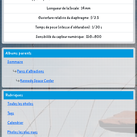
Longueur de la focale : 14 mm
Ouverture relative du diaphragme : f/3.5
Temps de pose (vitesse d'obturation) : 1/30 s
Sensibilité du capteur numérique : ISO-800
Albums parents
Sommaire
Parcs d'attractions
Kennedy Space Center
Rubriques
Toutes les photos
Tags
Calendrier
Photos les plus vues