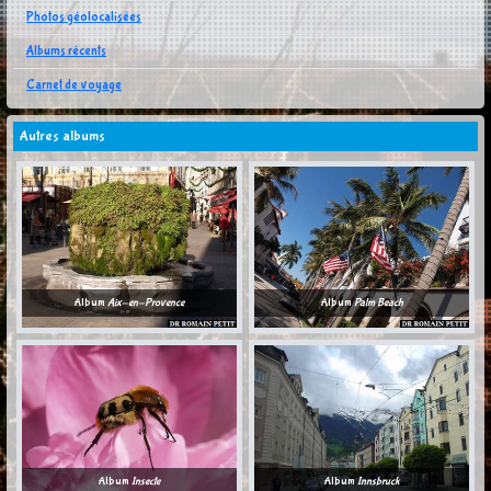
Photos géolocalisées
Albums récents
Carnet de voyage
Autres albums
Album
Aix-en-Provence
Album
Palm Beach
Album
Insecte
Album
Innsbruck