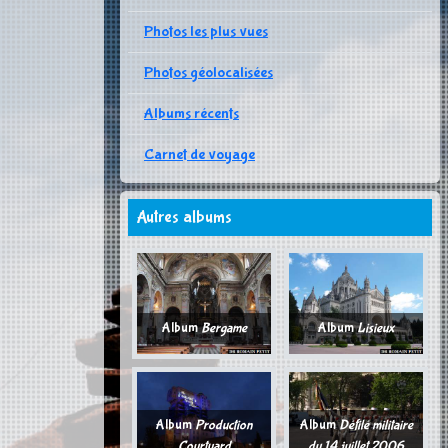
Photos les plus vues
Photos géolocalisées
Albums récents
Carnet de voyage
Autres albums
Album
Bergame
Album
Lisieux
Album
Production
Album
Défilé militaire
Courtyard
du 14 juillet 2006