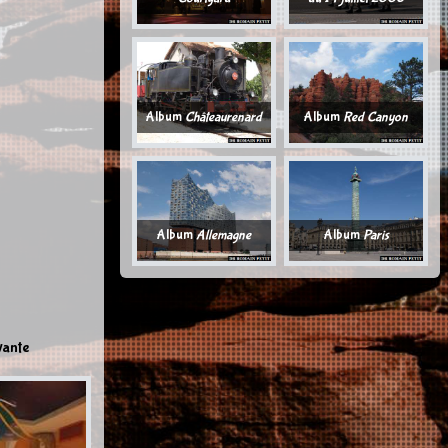
Album
Châteaurenard
Album
Red Canyon
Album
Allemagne
Album
Paris
vante