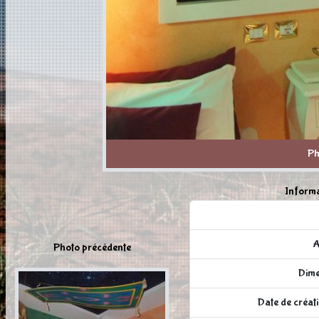
Ph
Informa
A
Photo précédente
Dime
Date de créati