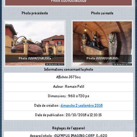
Photo
020920181352b
Photo précédente
Photo suivante
Photo
020920181352a
Photo
020920181352c
Informations concernant la photo
Affichée 357 fois
Auteur : Romain Petit
Dimensions : 960 x 720 px
Date de création :
dimanche 2 septembre 2018
Date de publication : 20/10/2018 à 12:10:15
Réglages de l'appareil
Appareil photo : OLYMPUS IMAGING CORP. E-620