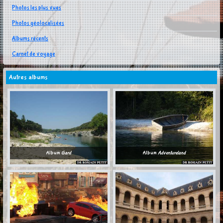
Photos les plus vues
Photos géolocalisées
Albums récents
Carnet de voyage
Autres albums
Album
Gard
Album
Adventureland