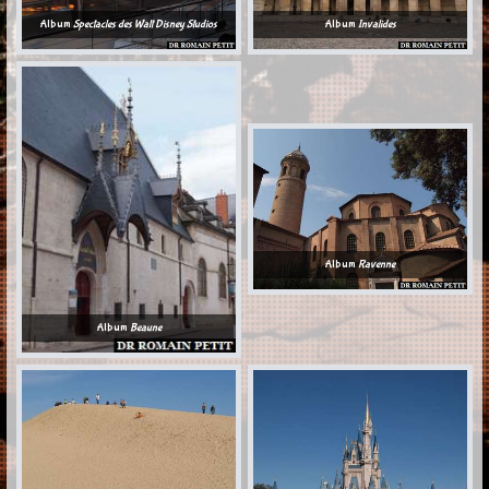
Album
Spectacles des Walt Disney Studios
Album
Invalides
Album
Ravenne
Album
Beaune