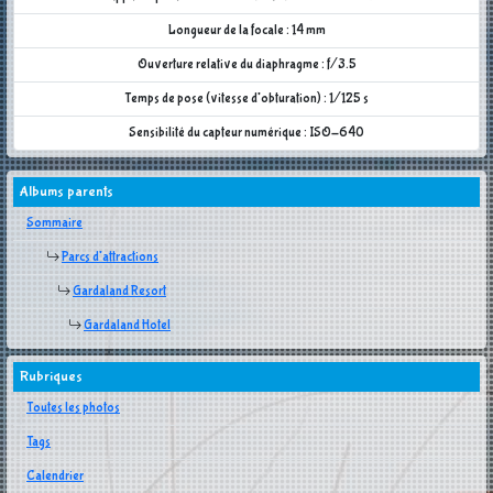
Longueur de la focale : 14 mm
Ouverture relative du diaphragme : f/3.5
Temps de pose (vitesse d'obturation) : 1/125 s
Sensibilité du capteur numérique : ISO-640
Albums parents
Sommaire
Parcs d'attractions
Gardaland Resort
Gardaland Hotel
Rubriques
Toutes les photos
Tags
Calendrier