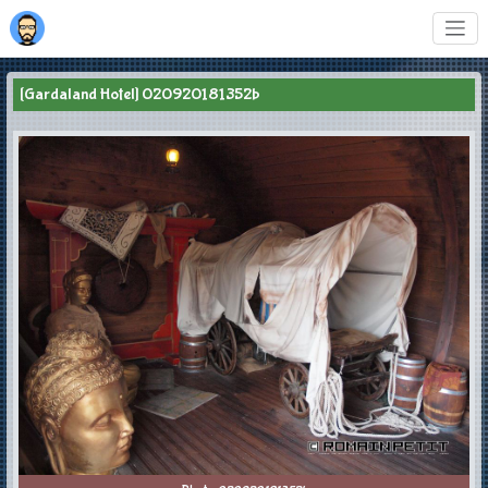
[Gardaland Hotel] 020920181352b