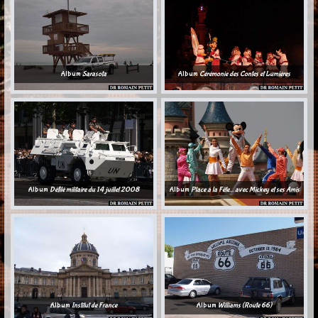
Album
Sarasota
Album
Cérémonie des Contes et Lumières
Album
Défilé militaire du 14 juillet 2008
Album
Place à la Fête... avec Mickey et ses Amis
Album
Institut de France
Album
Williams (Route 66)