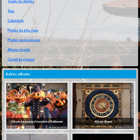
Toutes les photos
Tags
Calendrier
Photos les plus vues
Photos géolocalisées
Albums récents
Carnet de voyage
Autres albums
Album
La parade d'ouverture d'Halloween
Album
Rouen