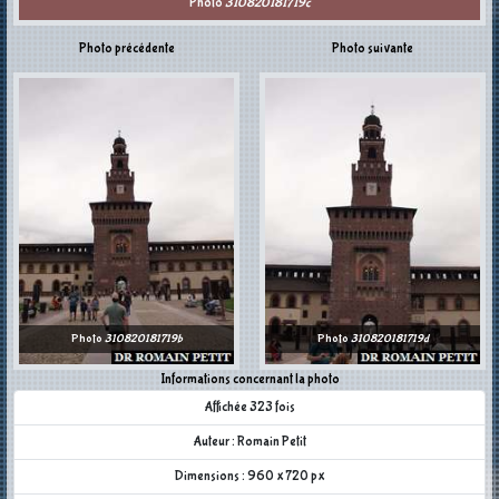
Photo
310820181719c
Photo précédente
Photo suivante
Photo
310820181719b
Photo
310820181719d
Informations concernant la photo
Affichée 323 fois
Auteur : Romain Petit
Dimensions : 960 x 720 px