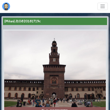
[Milan] 310820181719c