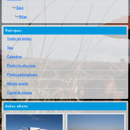
Italie
Milan
Rubriques
Toutes les photos
Tags
Calendrier
Photos les plus vues
Photos géolocalisées
Albums récents
Carnet de voyage
Autres albums