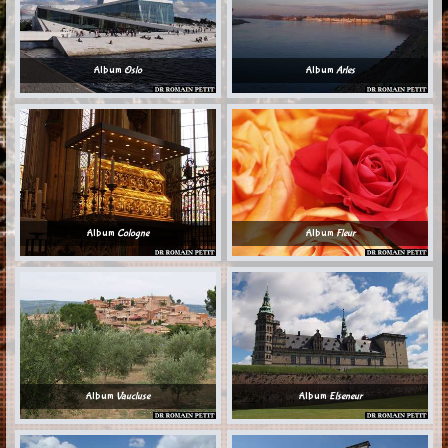
Album
Oslo
Album
Arles
Album
Cologne
Album
Fleur
Album
Vaucluse
Album
Elseneur