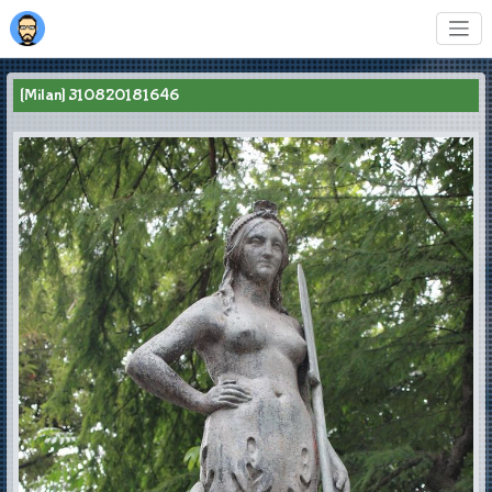
[Milan] 310820181646