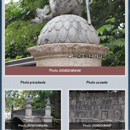
Photo
310820181646
Photo précédente
Photo suivante
Photo
310820181645c
Photo
310820181647